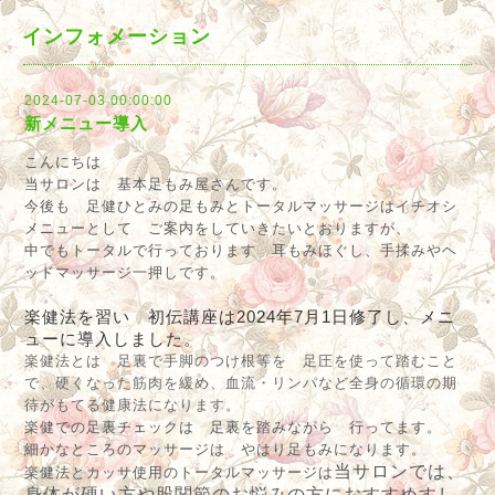
インフォメーション
2024-07-03 00:00:00
新メニュー導入
こんにちは
当サロンは 基本足もみ屋さんです。
今後も 足健ひとみの足もみとトータルマッサージはイチオシ
メニューとして ご案内をしていきたいとおりますが、
中でもトータルで行っております 耳もみほぐし、手揉みやヘ
ッドマッサージ一押しです。
楽健法を習い 初伝講座は2024年7月1日修了し、メニ
ューに導入しました。
楽健法とは 足裏で手脚のつけ根等を 足圧を使って踏むこと
で、硬くなった筋肉を緩め、血流・リンパなど全身の循環の期
待がもてる健康法になります。
楽健での足裏チェックは 足裏を踏みながら 行ってます。
細かなところのマッサージは やはり足もみになります。
当サロンでは、
楽健法とカッサ使用のトータルマッサージは
身体が硬い方や股関節のお悩みの方におすすめすし