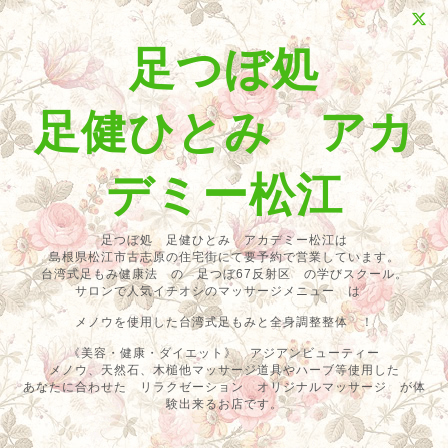
足つぼ処
足健ひとみ アカ
デミー松江
足つぼ処 足健ひとみ アカデミー松江は
島根県松江市古志原の住宅街にて要予約で営業しています。
台湾式足もみ健康法 の 足つぼ67反射区 の学びスクール。
サロンで人気イチオシのマッサージメニュー は
メノウを使用した台湾式足もみと全身調整整体 ！
《美容・健康・ダイエット》 アジアンビューティー
メノウ、天然石、木槌他マッサージ道具やハーブ等使用した
あなたに合わせた リラクゼーション オリジナルマッサージ が体
験出来るお店です。