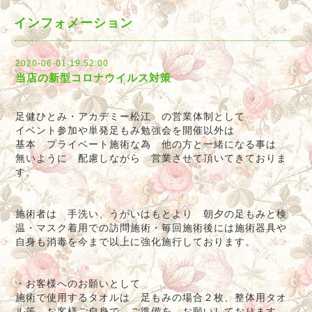
インフォメーション
2020-06-01 19:52:00
当店の新型コロナウイルス対策
足健ひとみ・アカデミー松江 の営業体制として
イベント参加や単発足もみ勉強会を開催以外は
基本 プライベート施術な為 他の方と一緒になる事は
無いように 配慮しながら 営業させて頂いてきておりま
す。
施術者は 手洗い、うがいはもとより 朝夕の足もみと検
温・マスク着用での訪問施術・毎回施術後には施術器具や
自身も消毒を今まで以上に強化施行しております。
・お客様へのお願いとして
施術で使用するタオルは 足もみの場合２枚、整体用タオ
ル等 お客様ご自身で ご準備を お願いしております。