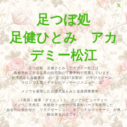
足つぼ処
足健ひとみ アカ
デミー松江
足つぼ処 足健ひとみ アカデミー松江は
島根県松江市古志原の住宅街にて要予約で営業しています。
台湾式足もみ健康法 の 足つぼ67反射区 の学びスクール。
サロンで人気イチオシのマッサージメニュー は
メノウを使用した台湾式足もみと全身調整整体 ！
《美容・健康・ダイエット》 アジアンビューティー
メノウ、天然石、木槌他マッサージ道具やハーブ等使用した
あなたに合わせた リラクゼーション オリジナルマッサージ が体
験出来るお店です。