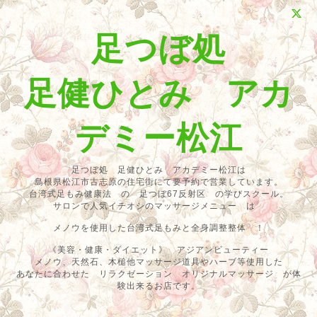
足つぼ処
足健ひとみ アカ
デミー松江
足つぼ処 足健ひとみ アカデミー松江は
島根県松江市古志原の住宅街にて要予約で営業しています。
台湾式足もみ健康法 の 足つぼ67反射区 の学びスクール。
サロンで人気イチオシのマッサージメニュー は
メノウを使用した台湾式足もみと全身調整整体 ！
《美容・健康・ダイエット》 アジアンビューティー
メノウ、天然石、木槌他マッサージ道具やハーブ等使用した
あなたに合わせた リラクゼーション オリジナルマッサージ が体
験出来るお店です。