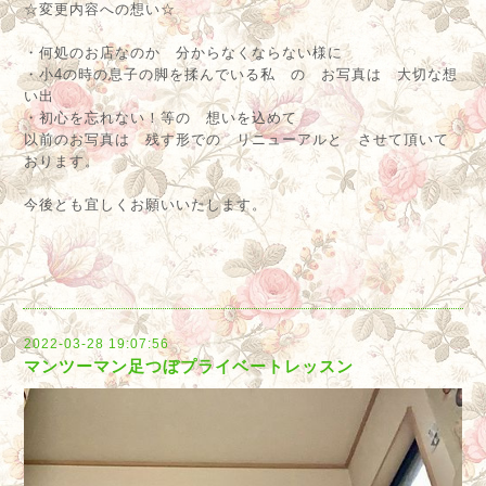
☆変更内容への想い☆
・何処のお店なのか 分からなくならない様に
・小4の時の息子の脚を揉んでいる私 の お写真は 大切な想
い出
・初心を忘れない！等の 想いを込めて
以前のお写真は 残す形での リニューアルと させて頂いて
おります。
今後とも宜しくお願いいたします。
2022-03-28 19:07:56
マンツーマン足つぼプライベートレッスン