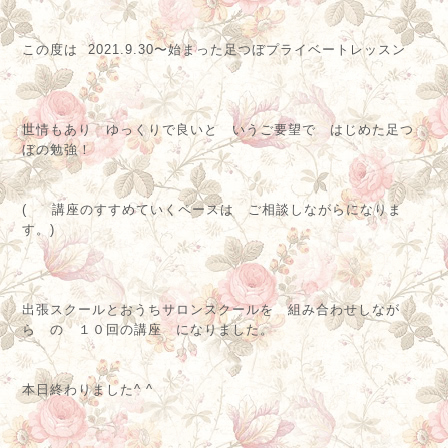
この度は 2021.9.30〜始まった足つぼプライベートレッスン
世情もあり ゆっくりで良いと いうご要望で はじめた足つ
ぼの勉強！
( 講座のすすめていくペースは ご相談しながらになりま
す。)
出張スクールとおうちサロンスクールを 組み合わせしなが
ら の １０回の講座 になりました。
本日終わりました^ ^