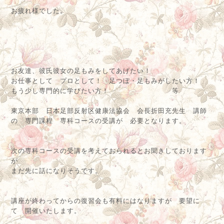
お疲れ様でした。
お友達、彼氏彼女の足もみをしてあげたい！
お仕事として プロとして！ 足つぼ・足もみがしたい方！
もう少し専門的に学びたい方！ 等
東京本部 日本足部反射区健康法協会 会長折田充先生 講師
の 専門課程 専科コースの受講が 必要となります。
次の専科コースの受講を考えておられるとお聞きしております
が
まだ先に話になりそうです。
講座が終わってからの復習会も有料にはなりますが 要望に
て 開催いたします。