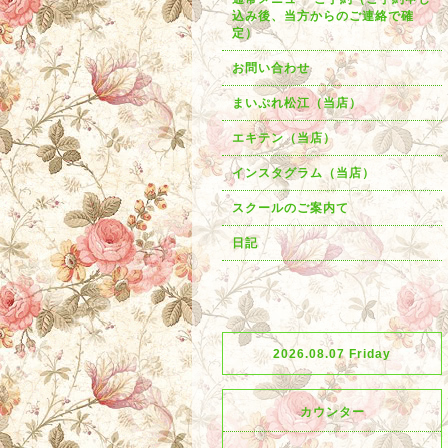
込み後、当方からのご連絡で確
定）
お問い合わせ
まいぷれ松江（当店）
エキテン（当店）
インスタグラム（当店）
スクールのご案内て
日記
2026.08.07 Friday
カウンター