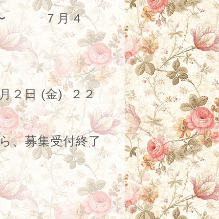
〜 ７月
4
月２日
(金)
２２
ましたら、募集受付終了