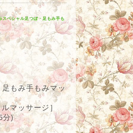
とみスペシャル足つぼ・足もみ手も
・足もみ手もみマッ
ルマッサージ］
5
分
)