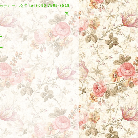
tel / 090-7509-7518
カデミー 松江
江