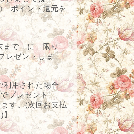
の ポイント還元を
末まで に 限り
プレゼントしま
ご利用された場合
スでプレゼント
きます。
(
次回お支払
。
)
】