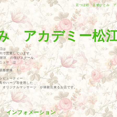
足つぼ処 足健ひとみ ア
み アカデミー松
江は
約で営業しています。
反射区 の学びスクール。
メニュー は
調整整体 ！
ンビューティー
具やハーブ等使用した
 オリジナルマッサージ が体験出来るお店です。
インフォメーション