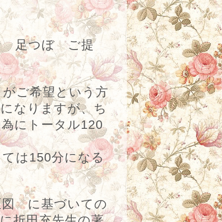
ン 足つぼ ご提
 がご希望という方
きになりますが、ち
の為にトータル
120
ては150分になる
区図 に基づいての
に折田充先生の著