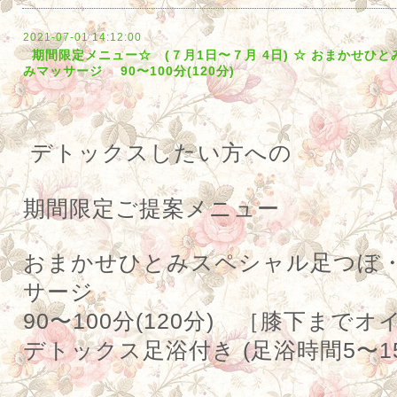
2021-07-01 14:12:00
期間限定メニュー☆ (７月1日〜７月 4日) ☆ おまかせひ
みマッサージ 90〜100分(120分)
デトックスしたい方への
期間限定ご提案メニュー
おまかせひとみスペシャル足つぼ
サージ
90
〜
100
分
(120
分
)
［膝下までオイ
デトックス足浴付き
(
足浴時間
5
〜
1