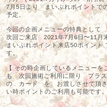
7
月
5
日より まいぷれポイントで
予定。
今回の企画メニューの特典として
次回ご来店
2021
年
7
月
6
日〜
11
月
まいぷれポイント来店
50
ポイント
す。
【
その時企画しているメニューを
も 次回施術ご利用に限り プラ
の カード を お渡しさせて頂
い時ポイントのご利用も可能です