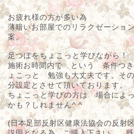
お疲れ様の方が多い為
薄暗いお部屋でのリラクゼーショ
案。
足つぼをちょこっと学びながら！
施術お時間内で という 条件つ
ょこっと 勉強も大丈夫です。そ
分設定とさせて頂いております。
ちょこっと学びの方は 場合によっ
かも？しれません^ ^
(
日本足部反射区健康法協会の反射
説明となる為 ご購入下さい。 既