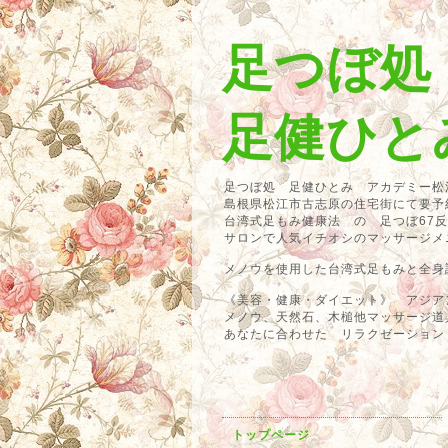
足つぼ処
足健ひと
足つぼ処 足健ひとみ アカデミー松
島根県松江市古志原の住宅街にて要予
台湾式足もみ健康法 の 足つぼ67
サロンで人気イチオシのマッサージ
メノウを使用した台湾式足もみと全身
《美容・健康・ダイエット》 アジア
メノウ、天然石、木槌他マッサージ道
あなたに合わせた リラクゼーション
トップページ