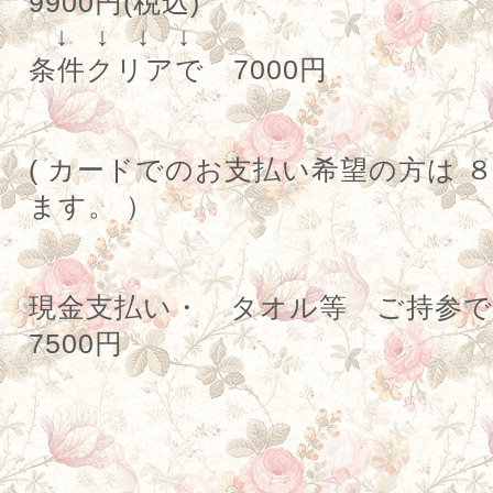
9900
円
(
税込
)
↓ ↓ ↓ ↓
条件クリアで
7000
円
(
カードでのお支払い希望の方は
ます。
）
現金支払い・ タオル等 ご持
7500
円