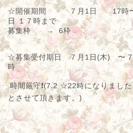
☆
開催期間 ７月
1
日
17
時
日
１７時まで
募集枠 → 6
枠
☆
募集受付期日 ７月
1
日(木)
〜
7
時
時間
厳守
❗️(7.2 ☆22時になり
とさせて頂きます。)