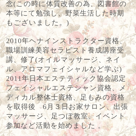
しておりましたが現在ご利用不可
)
その後 ヘルパーや介護施設の職員
を経て 専業主婦になり子育てに専
念
この時に体質改善の為、図書館の
(
本等にて勉強し、野菜生活した時期
もございました。
)
年ヘナインストラクター資格、
2010
職場訓練美容セラピスト養成講座受
講、修了
オイルマッサージ、ネイ
(
ル、アロマフェイシャルなど学ぶ
)
年日本エステティック協会認定
2011
フェイシャルエステシャン資格、メ
ディカル整体士資格、足もみの資格