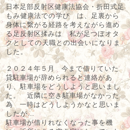
を取得後
月３日お家サロン、出張
6
マッサージ、足つぼ教室、イベント
参加など活動を始めました
。
日本足部反射区健康法協会・折田式足
もみ健康法での学び は、足裏から
身体に繋がる経路を考えながら進め
る足反射区揉みは 私が足つぼオタ
クとしての天職との出会いになりま
した。
２０２４年５月 今まで借りていた
貸駐車場が辞められると連絡があ
り、駐車場をどうしようと思いまし
た。 近隣に空き駐車場がなかった