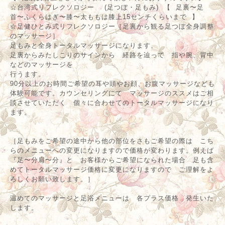
当サロンは
☆ 痛いかも💦足裏しっかり足つぼ，足もみ【ふくらはぎ半分
下〜足先まで(くるぶし上指4本くらいから下)】の足マッサージ
【 足裏反射区をしっかり揉んで欲しい方におすすめです。】
☆台湾式リフレクソロジー (足つぼ・足もみ) 【 足裏〜足
首〜ふくらはぎ〜膝〜太ももは膝上15センチくらいまで 】
☆足健ひとみ式リフレクソロジー［足裏から観る足つぼ全身調整
のマッサージ］
足もみと全身トータルマッサージになります。
足裏からみたしこりのサインから 経路を辿って 指や腕、背中
などのマッサージを
行うます。
90分以上のお時間ご希望の耳や頭やお顔、お腹マッサージなども
体験可能です。カウンセリングにて マッサージのススメはご相
談させていただく 個々に合わせてのトータルマッサージになり
ます。
［足もみをご希望の途中から他の部位をさもご希望の際は こち
らのメニューへの変更になりますので価格が変わります。例えば
『足〜分肩〜分』と お客様からご希望になられた場合 足も含