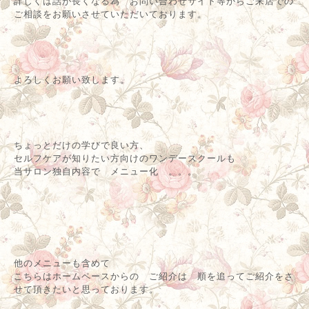
が ご了承いただけます方に 他人の足を揉む内容カリキュラム
をご案内させて頂きたいと思います。
お試し1dスクールや自分の足を自分でもめるようになりたい方
向けの学び講座、等 開校
詳しくは話が長くなる為 お問い合わせサイト等からご来店での
ご相談をお願いさせていただいております。
よろしくお願い致します。
ちょっとだけの学びで良い方、
セルフケアが知りたい方向けのワンデースクールも
当サロン独自内容で メニュー化 。。。