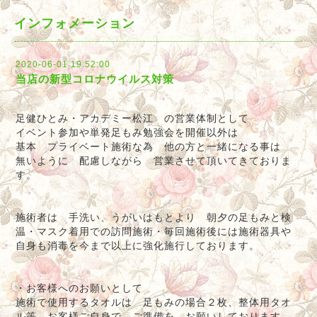
インフォメーション
2020-06-01 19:52:00
当店の新型コロナウイルス対策
足健ひとみ・アカデミー松江 の営業体制として
イベント参加や単発足もみ勉強会を開催以外は
基本 プライベート施術な為 他の方と一緒になる事は
無いように 配慮しながら 営業させて頂いてきておりま
す。
施術者は 手洗い、うがいはもとより 朝夕の足もみと検
温・マスク着用での訪問施術・毎回施術後には施術器具や
自身も消毒を今まで以上に強化施行しております。
・お客様へのお願いとして
施術で使用するタオルは 足もみの場合２枚、整体用タオ
ル等 お客様ご自身で ご準備を お願いしております。