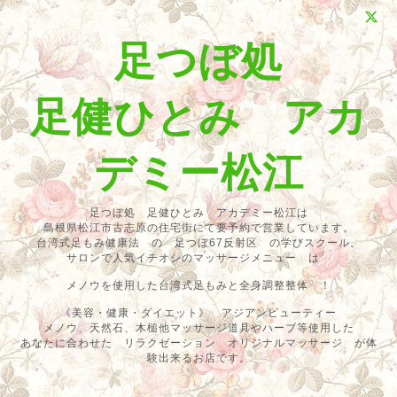
足つぼ処
足健ひとみ アカ
デミー松江
足つぼ処 足健ひとみ アカデミー松江は
島根県松江市古志原の住宅街にて要予約で営業しています。
台湾式足もみ健康法 の 足つぼ67反射区 の学びスクール。
サロンで人気イチオシのマッサージメニュー は
メノウを使用した台湾式足もみと全身調整整体 ！
《美容・健康・ダイエット》 アジアンビューティー
メノウ、天然石、木槌他マッサージ道具やハーブ等使用した
あなたに合わせた リラクゼーション オリジナルマッサージ が体
験出来るお店です。