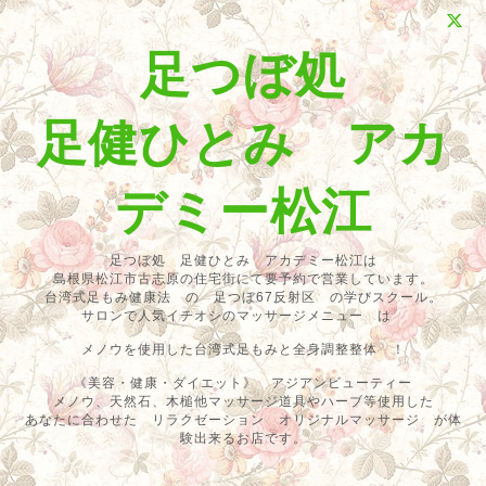
足つぼ処
足健ひとみ アカ
デミー松江
足つぼ処 足健ひとみ アカデミー松江は
島根県松江市古志原の住宅街にて要予約で営業しています。
台湾式足もみ健康法 の 足つぼ67反射区 の学びスクール。
サロンで人気イチオシのマッサージメニュー は
メノウを使用した台湾式足もみと全身調整整体 ！
《美容・健康・ダイエット》 アジアンビューティー
メノウ、天然石、木槌他マッサージ道具やハーブ等使用した
あなたに合わせた リラクゼーション オリジナルマッサージ が体
験出来るお店です。