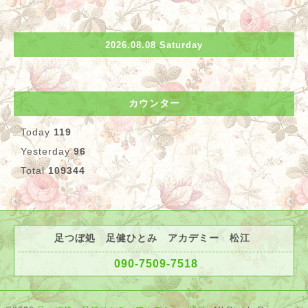
2026.08.08 Saturday
カウンター
Today
119
Yesterday
96
Total
109344
足つぼ処 足健ひとみ アカデミー 松江
090-7509-7518