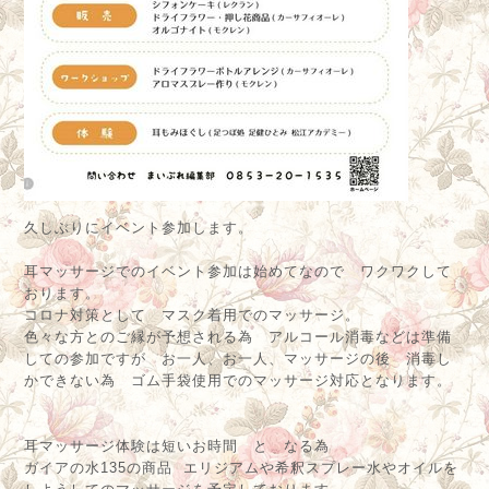
久しぶりにイベント参加します。
耳マッサージでのイベント参加は始めてなので ワクワクして
おります。
コロナ対策として マスク着用でのマッサージ。
色々な方とのご縁が予想される為 アルコール消毒などは準備
しての参加ですが お一人、お一人、マッサージの後 消毒し
かできない為 ゴム手袋使用でのマッサージ対応となります。
耳マッサージ体験は短いお時間 と なる為
ガイアの水135の商品 エリジアムや希釈スプレー水やオイルを